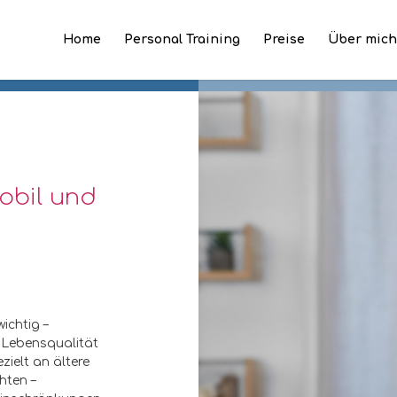
Home
Personal Training
Preise
Über mic
mobil und
ichtig –
d Lebensqualität
ezielt an ältere
hten –