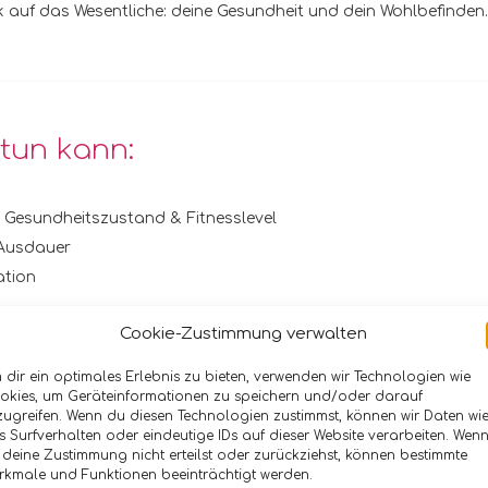
k auf das Wesentliche: deine Gesundheit und dein Wohlbefinden.
 tun kann:
n Gesundheitszustand & Fitnesslevel
 Ausdauer
ation
Cookie-Zustimmung verwalten
, Rückenschmerzen oder Gelenkproblemen
m Alltag
 dir ein optimales Erlebnis zu bieten, verwenden wir Technologien wie
okies, um Geräteinformationen zu speichern und/oder darauf
zugreifen. Wenn du diesen Technologien zustimmst, können wir Daten wi
findens
 Surfverhalten oder eindeutige IDs auf dieser Website verarbeiten. Wen
der im Freien)
 deine Zustimmung nicht erteilst oder zurückziehst, können bestimmte
rkmale und Funktionen beeinträchtigt werden.
folgserlebnisse