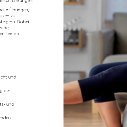
Einschränkungen.
nelle Übungen,
isiken zu
teigern. Dabei
eude,
nen Tempo.
icht und
g der
ts- und
enden