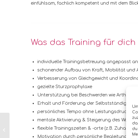
einfühlsam, fachlich kompetent und mit dem Blic
Was das Training für dich
individuelle Trainingsbetreuung angepasst a
schonender Aufbau von Kraft, Mobilität und
Verbesserung von Gleichgewicht und Koordin
gezielte Sturzprophylaxe
Unterstützung bei Beschwerden wie Arthrose
Erhalt und Förderung der Selbstständigkeit i
Um
persönliches Tempo ohne Leistungsdruck
Co
zu
mentale Aktivierung & Steigerung des Wohlbe
das
flexible Trainingszeiten & -orte (z.B. Zuhause o
du
Trainingsplanung
Me
Motivation durch persönliche Begleitung & Er