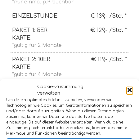
*nur einmal p.P. buchbar
EINZELSTUNDE
€ 139,- /Std. *
PAKET 1: 5ER
€ 129,- /Std. *
KARTE
*gültig für 2 Monate
PAKET 2: 10ER
€ 119,- /Std. *
KARTE
*gültig für 4 Monate
Cookie-Zustimmung
PAKET 3: 20ER
€ 109,- /Std. *
verwalten
KARTE
Um dir ein optimales Erlebnis zu bieten, verwenden wir
*gültig für 8 Monate
Technologien wie Cookies, um Geräteinformationen zu speichern
und/oder darauf zuzugreifen. Wenn du diesen Technologien
zustimmst, können wir Daten wie das Surfverhalten oder
eindeutige IDs auf dieser Website verarbeiten. Wenn du deine
* alle Preise inkl. 19% MwSt. – Preisangabe für 2
Zustimmung nicht erteilst oder zurückziehst, können bestimmte
Personen
Merkmale und Funktionen beeinträchtigt werden.