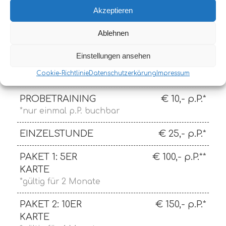
Akzeptieren
Ablehnen
Einstellungen ansehen
Kurs-Pakete
Cookie-Richtlinie
Datenschutzerkärung
Impressum
PROBETRAINING
€ 10,- p.P.*
*nur einmal p.P. buchbar
EINZELSTUNDE
€ 25,- p.P.*
PAKET 1: 5ER
€ 100,- p.P.**
KARTE
*gültig für 2 Monate
PAKET 2: 10ER
€ 150,- p.P.*
KARTE