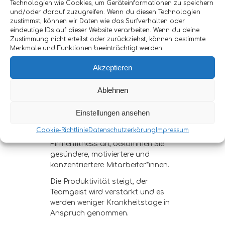
Technologien wie Cookies, um Geräteinformationen zu speichern
und/oder darauf zuzugreifen. Wenn du diesen Technologien
zustimmst, können wir Daten wie das Surfverhalten oder
eindeutige IDs auf dieser Website verarbeiten. Wenn du deine
Zustimmung nicht erteilst oder zurückziehst, können bestimmte
Merkmale und Funktionen beeinträchtigt werden.
Akzeptieren
Welchen Nutzen hat
Ablehnen
Firmenfitness?
Einstellungen ansehen
Cookie-Richtlinie
Datenschutzerkärung
Impressum
Bieten Sie in ihrem Unternehmen
Firmenfitness an, bekommen Sie
gesündere, motiviertere und
konzentriertere Mitarbeiter*innen.
Die Produktivität steigt, der
Teamgeist wird verstärkt und es
werden weniger Krankheitstage in
Anspruch genommen.